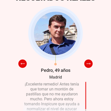
años
Pedro, 49 años
Ma
Madrid
lpa de la
¡Excelente remedio! Antes tenía
Sufro mucho
mentos de
que tomar un montón de
de segundo ti
que el
pastillas que no me ayudaron
sangre dur
de tanto
mucho. Pero ahora estoy
saltar de 3,
i vida se
tomando Inspicure que ayuda a
que empecé a
o por la
normalizar el nivel de azucar
azúcar emp